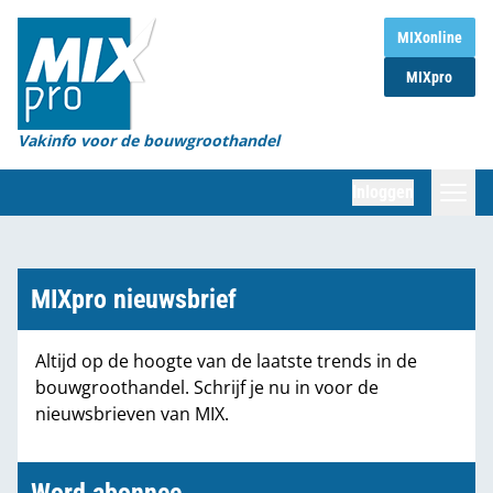
Home
MIXonline
MIXpro
Magazines
Organisaties
Vakinfo voor de bouwgroothandel
[BUB]
Inloggen
[BB]
Zoeken
Marktcijfers
MIXpro nieuwsbrief
Word abonnee
Altijd op de hoogte van de laatste trends in de
bouwgroothandel. Schrijf je nu in voor de
Partners
nieuwsbrieven van MIX.