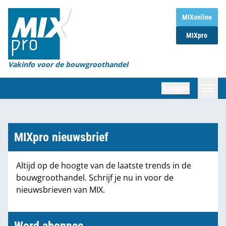
Home
MIXonline
MIXpro
Magazines
Organisaties
Vakinfo voor de bouwgroothandel
[BUB]
Inloggen
[BB]
Zoeken
Marktcijfers
MIXpro nieuwsbrief
Word abonnee
Altijd op de hoogte van de laatste trends in de
bouwgroothandel. Schrijf je nu in voor de
Partners
nieuwsbrieven van MIX.