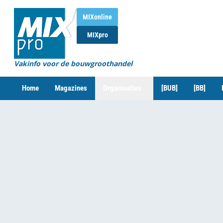
MIXonline
MIXpro
Vakinfo voor de bouwgroothandel
Home
Magazines
Organisaties
[BUB]
[BB]