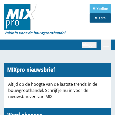
Home
MIXonline
MIXpro
Magazines
Organisaties
Vakinfo voor de bouwgroothandel
[BUB]
Inloggen
[BB]
Zoeken
Marktcijfers
MIXpro nieuwsbrief
Word abonnee
Altijd op de hoogte van de laatste trends in de
bouwgroothandel. Schrijf je nu in voor de
Partners
nieuwsbrieven van MIX.