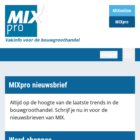
Home
MIXonline
MIXpro
Magazines
Organisaties
Vakinfo voor de bouwgroothandel
[BUB]
Inloggen
[BB]
Zoeken
Marktcijfers
MIXpro nieuwsbrief
Word abonnee
Altijd op de hoogte van de laatste trends in de
bouwgroothandel. Schrijf je nu in voor de
Partners
nieuwsbrieven van MIX.