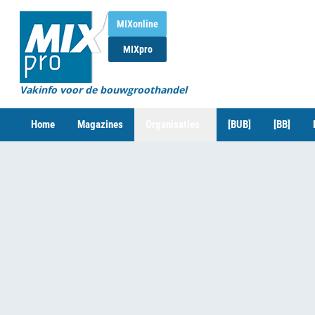
MIXonline
MIXpro
Vakinfo voor de bouwgroothandel
Home
Magazines
Organisaties
[BUB]
[BB]