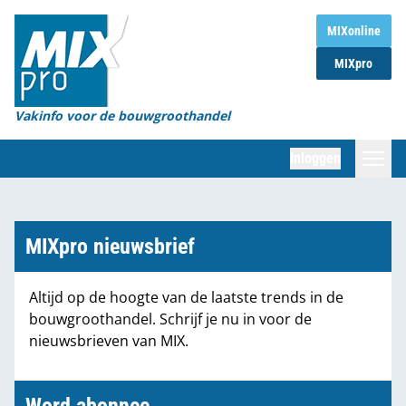
Home
MIXonline
MIXpro
Magazines
Organisaties
Vakinfo voor de bouwgroothandel
[BUB]
Inloggen
[BB]
Zoeken
Marktcijfers
MIXpro nieuwsbrief
Word abonnee
Altijd op de hoogte van de laatste trends in de
bouwgroothandel. Schrijf je nu in voor de
Partners
nieuwsbrieven van MIX.