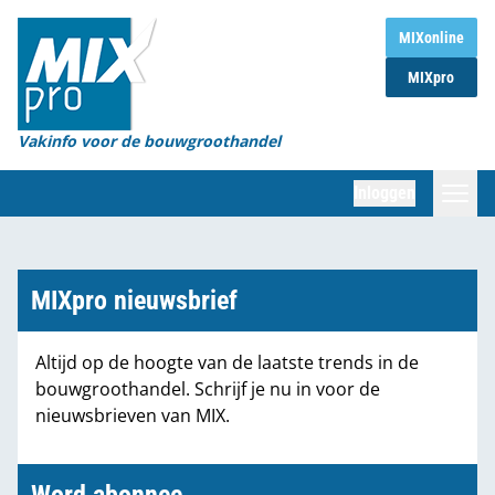
Home
MIXonline
MIXpro
Magazines
Organisaties
Vakinfo voor de bouwgroothandel
[BUB]
Inloggen
[BB]
Zoeken
Marktcijfers
MIXpro nieuwsbrief
Word abonnee
Altijd op de hoogte van de laatste trends in de
bouwgroothandel. Schrijf je nu in voor de
Partners
nieuwsbrieven van MIX.