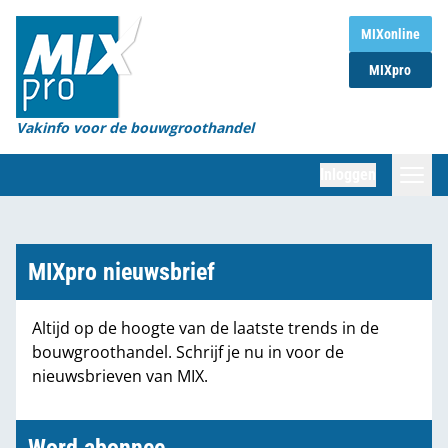
Home
MIXonline
MIXpro
Magazines
Organisaties
Vakinfo voor de bouwgroothandel
[BUB]
Inloggen
[BB]
Zoeken
Marktcijfers
MIXpro nieuwsbrief
Word abonnee
Altijd op de hoogte van de laatste trends in de
bouwgroothandel. Schrijf je nu in voor de
Partners
nieuwsbrieven van MIX.