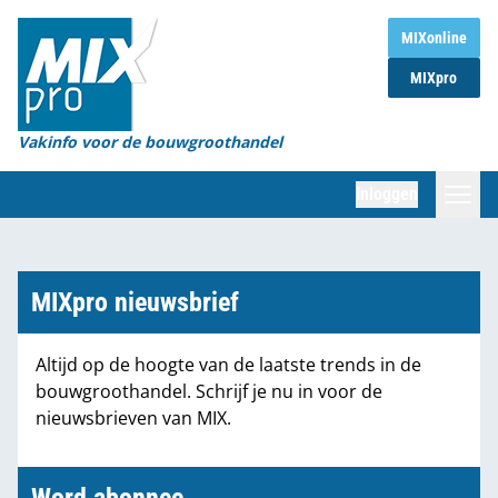
Home
MIXonline
MIXpro
Magazines
Organisaties
Vakinfo voor de bouwgroothandel
[BUB]
Inloggen
[BB]
Zoeken
Marktcijfers
MIXpro nieuwsbrief
Word abonnee
Altijd op de hoogte van de laatste trends in de
bouwgroothandel. Schrijf je nu in voor de
Partners
nieuwsbrieven van MIX.