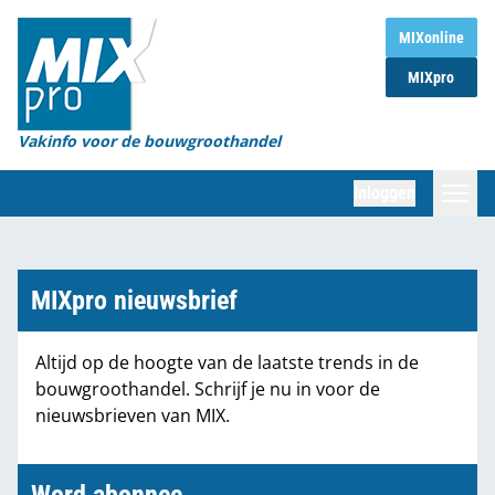
Home
MIXonline
MIXpro
Magazines
Organisaties
Vakinfo voor de bouwgroothandel
[BUB]
Inloggen
[BB]
Zoeken
Marktcijfers
MIXpro nieuwsbrief
Word abonnee
Altijd op de hoogte van de laatste trends in de
bouwgroothandel. Schrijf je nu in voor de
Partners
nieuwsbrieven van MIX.