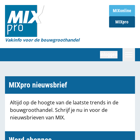
Home
MIXonline
MIXpro
Magazines
Organisaties
Vakinfo voor de bouwgroothandel
[BUB]
Inloggen
[BB]
Zoeken
Marktcijfers
MIXpro nieuwsbrief
Word abonnee
Altijd op de hoogte van de laatste trends in de
bouwgroothandel. Schrijf je nu in voor de
Partners
nieuwsbrieven van MIX.