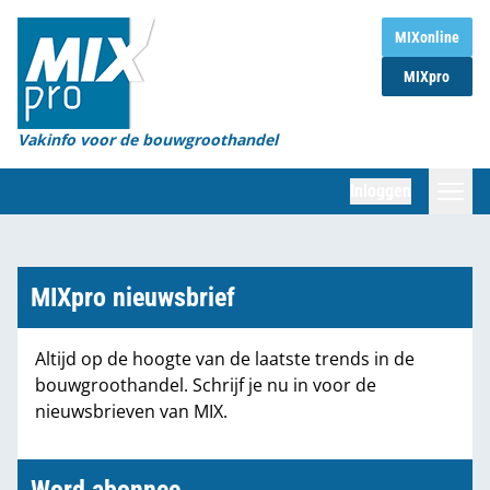
Home
MIXonline
MIXpro
Magazines
Organisaties
Vakinfo voor de bouwgroothandel
[BUB]
Inloggen
[BB]
Zoeken
Marktcijfers
MIXpro nieuwsbrief
Word abonnee
Altijd op de hoogte van de laatste trends in de
bouwgroothandel. Schrijf je nu in voor de
Partners
nieuwsbrieven van MIX.