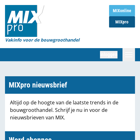
Home
MIXonline
MIXpro
Magazines
Organisaties
Vakinfo voor de bouwgroothandel
[BUB]
Inloggen
[BB]
Zoeken
Marktcijfers
MIXpro nieuwsbrief
Word abonnee
Altijd op de hoogte van de laatste trends in de
bouwgroothandel. Schrijf je nu in voor de
Partners
nieuwsbrieven van MIX.