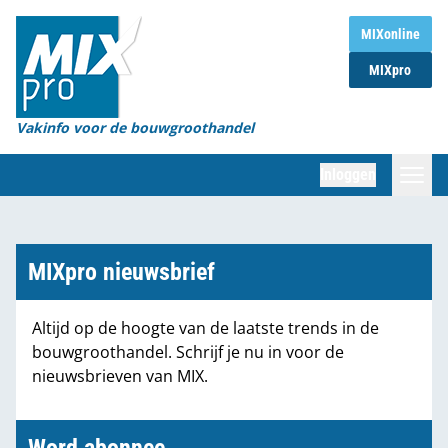
Home
MIXonline
MIXpro
Magazines
Organisaties
Vakinfo voor de bouwgroothandel
[BUB]
Inloggen
[BB]
Zoeken
Marktcijfers
MIXpro nieuwsbrief
Word abonnee
Altijd op de hoogte van de laatste trends in de
bouwgroothandel. Schrijf je nu in voor de
Partners
nieuwsbrieven van MIX.