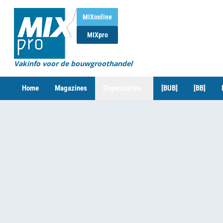
MIXonline
MIXpro
Vakinfo voor de bouwgroothandel
Home
Magazines
Organisaties
[BUB]
[BB]