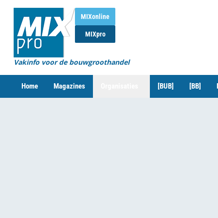
MIXonline
MIXpro
Vakinfo voor de bouwgroothandel
Home
Magazines
Organisaties
[BUB]
[BB]