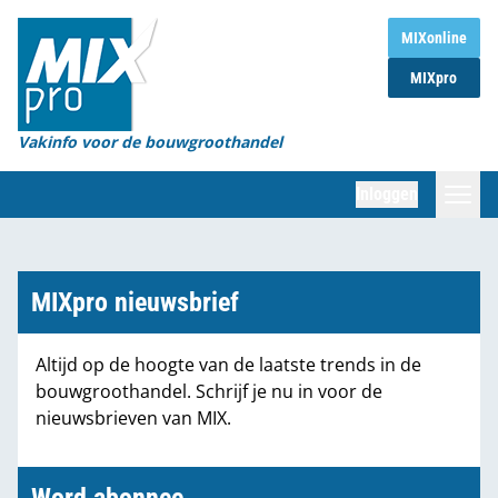
Home
MIXonline
MIXpro
Magazines
Organisaties
Vakinfo voor de bouwgroothandel
[BUB]
Inloggen
[BB]
Zoeken
Marktcijfers
MIXpro nieuwsbrief
Word abonnee
Altijd op de hoogte van de laatste trends in de
bouwgroothandel. Schrijf je nu in voor de
Partners
nieuwsbrieven van MIX.