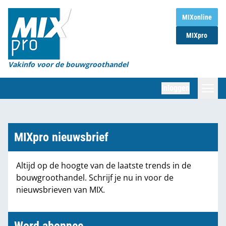
Home
MIXonline
MIXpro
Magazines
Organisaties
Vakinfo voor de bouwgroothandel
[BUB]
Inloggen
[BB]
Zoeken
Marktcijfers
MIXpro nieuwsbrief
Word abonnee
Altijd op de hoogte van de laatste trends in de
bouwgroothandel. Schrijf je nu in voor de
Partners
nieuwsbrieven van MIX.