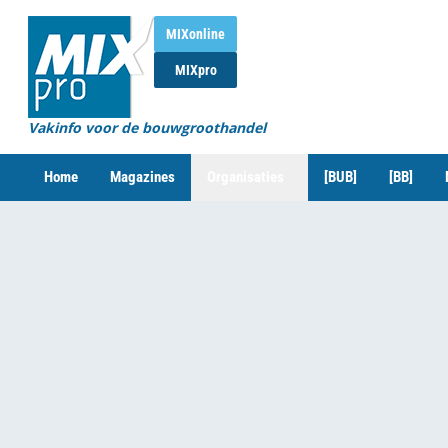
MIXonline
MIXpro
Vakinfo voor de bouwgroothandel
Home
Magazines
Organisaties
[BUB]
[BB]