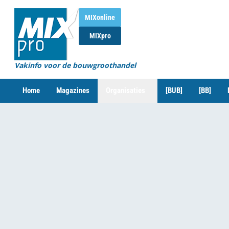
MIXonline
MIXpro
Vakinfo voor de bouwgroothandel
Home
Magazines
Organisaties
[BUB]
[BB]