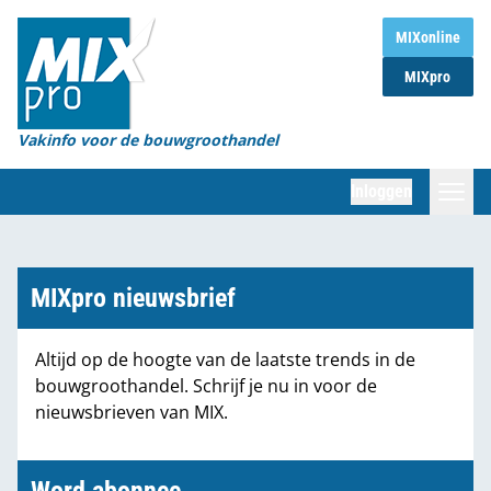
Home
MIXonline
MIXpro
Magazines
Organisaties
Vakinfo voor de bouwgroothandel
[BUB]
Inloggen
[BB]
Zoeken
Marktcijfers
MIXpro nieuwsbrief
Word abonnee
Altijd op de hoogte van de laatste trends in de
bouwgroothandel. Schrijf je nu in voor de
Partners
nieuwsbrieven van MIX.