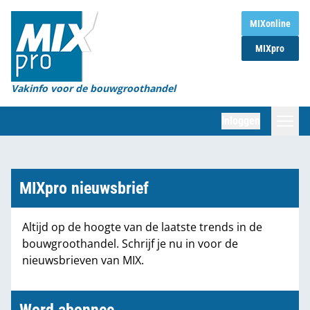
Home
MIXonline
MIXpro
Magazines
Organisaties
Vakinfo voor de bouwgroothandel
[BUB]
Inloggen
[BB]
Zoeken
Marktcijfers
MIXpro nieuwsbrief
Word abonnee
Altijd op de hoogte van de laatste trends in de
bouwgroothandel. Schrijf je nu in voor de
Partners
nieuwsbrieven van MIX.