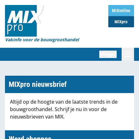
Home
MIXonline
MIXpro
Magazines
Organisaties
Vakinfo voor de bouwgroothandel
[BUB]
Inloggen
[BB]
Zoeken
Marktcijfers
MIXpro nieuwsbrief
Word abonnee
Altijd op de hoogte van de laatste trends in de
bouwgroothandel. Schrijf je nu in voor de
Partners
nieuwsbrieven van MIX.