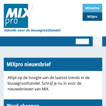
Home
MIXonline
MIXpro
Magazines
Organisaties
Vakinfo voor de bouwgroothandel
[BUB]
Inloggen
[BB]
Zoeken
Marktcijfers
MIXpro nieuwsbrief
Word abonnee
Altijd op de hoogte van de laatste trends in de
bouwgroothandel. Schrijf je nu in voor de
Partners
nieuwsbrieven van MIX.