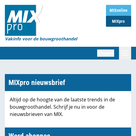
Home
MIXonline
MIXpro
Magazines
Organisaties
Vakinfo voor de bouwgroothandel
[BUB]
Inloggen
[BB]
Zoeken
Marktcijfers
MIXpro nieuwsbrief
Word abonnee
Altijd op de hoogte van de laatste trends in de
bouwgroothandel. Schrijf je nu in voor de
Partners
nieuwsbrieven van MIX.