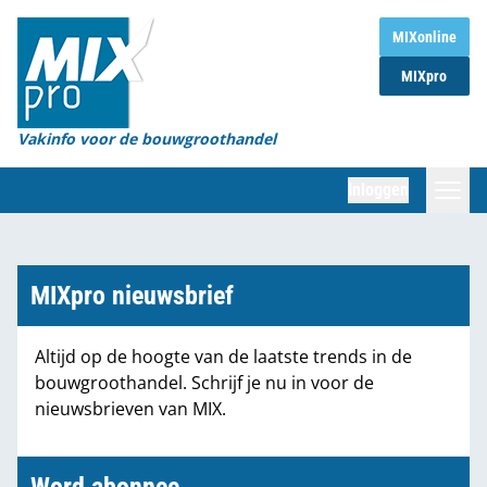
Home
MIXonline
MIXpro
Magazines
Organisaties
Vakinfo voor de bouwgroothandel
[BUB]
Inloggen
[BB]
Zoeken
Marktcijfers
MIXpro nieuwsbrief
Word abonnee
Altijd op de hoogte van de laatste trends in de
bouwgroothandel. Schrijf je nu in voor de
Partners
nieuwsbrieven van MIX.