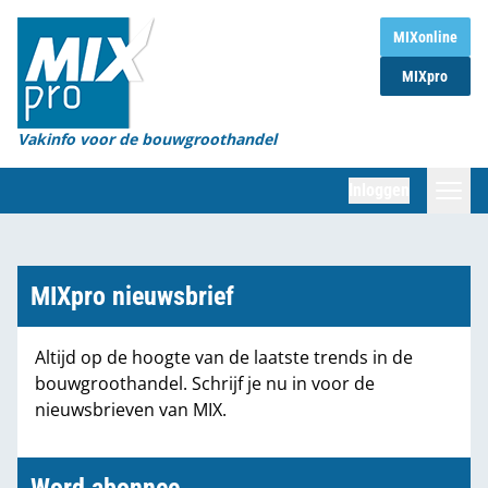
Home
MIXonline
MIXpro
Magazines
Organisaties
Vakinfo voor de bouwgroothandel
[BUB]
Inloggen
[BB]
Zoeken
Marktcijfers
MIXpro nieuwsbrief
Word abonnee
Altijd op de hoogte van de laatste trends in de
bouwgroothandel. Schrijf je nu in voor de
Partners
nieuwsbrieven van MIX.