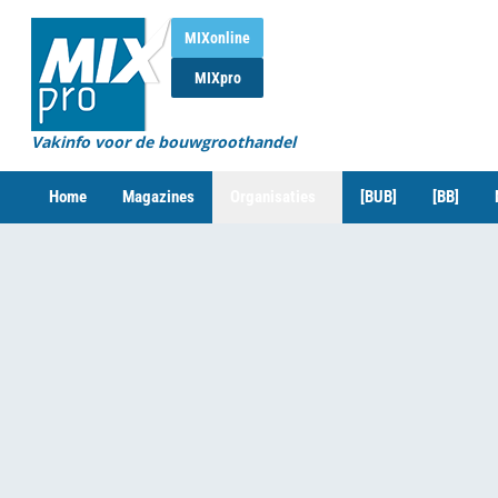
MIXonline
MIXpro
Vakinfo voor de bouwgroothandel
Home
Magazines
Organisaties
[BUB]
[BB]