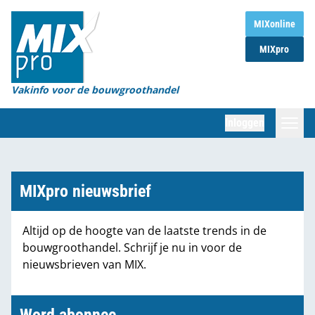
Home
MIXonline
MIXpro
Magazines
Organisaties
Vakinfo voor de bouwgroothandel
[BUB]
Inloggen
[BB]
Zoeken
Marktcijfers
MIXpro nieuwsbrief
Word abonnee
Altijd op de hoogte van de laatste trends in de
bouwgroothandel. Schrijf je nu in voor de
Partners
nieuwsbrieven van MIX.