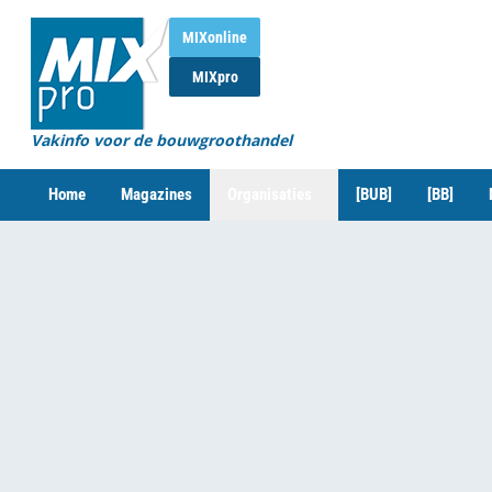
MIXonline
MIXpro
Vakinfo voor de bouwgroothandel
Home
Magazines
Organisaties
[BUB]
[BB]