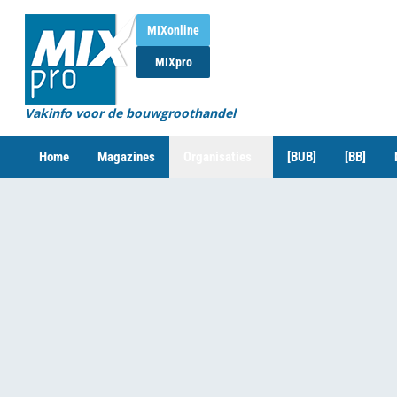
MIXonline
MIXpro
Vakinfo voor de bouwgroothandel
Home
Magazines
Organisaties
[BUB]
[BB]