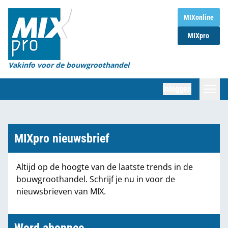
Home
MIXonline
MIXpro
Magazines
Organisaties
Vakinfo voor de bouwgroothandel
[BUB]
Inloggen
[BB]
Zoeken
Marktcijfers
MIXpro nieuwsbrief
Word abonnee
Altijd op de hoogte van de laatste trends in de
bouwgroothandel. Schrijf je nu in voor de
Partners
nieuwsbrieven van MIX.