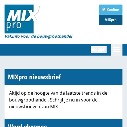
Home
MIXonline
MIXpro
Magazines
Organisaties
Vakinfo voor de bouwgroothandel
[BUB]
Inloggen
[BB]
Zoeken
Marktcijfers
MIXpro nieuwsbrief
Word abonnee
Altijd op de hoogte van de laatste trends in de
bouwgroothandel. Schrijf je nu in voor de
Partners
nieuwsbrieven van MIX.