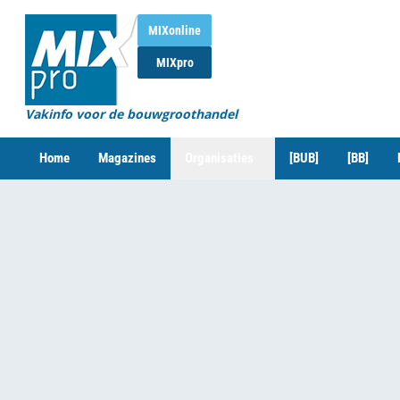
MIXonline
MIXpro
Vakinfo voor de bouwgroothandel
Home
Magazines
Organisaties
[BUB]
[BB]