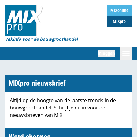
Home
MIXonline
MIXpro
Magazines
Organisaties
Vakinfo voor de bouwgroothandel
[BUB]
Inloggen
[BB]
Zoeken
Marktcijfers
MIXpro nieuwsbrief
Word abonnee
Altijd op de hoogte van de laatste trends in de
bouwgroothandel. Schrijf je nu in voor de
Partners
nieuwsbrieven van MIX.