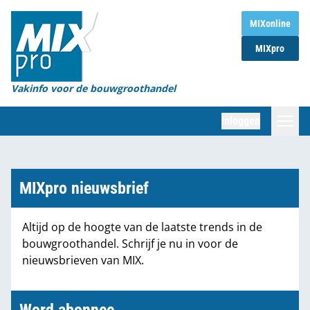
Home
MIXonline
MIXpro
Magazines
Organisaties
Vakinfo voor de bouwgroothandel
[BUB]
Inloggen
[BB]
Zoeken
Marktcijfers
MIXpro nieuwsbrief
Word abonnee
Altijd op de hoogte van de laatste trends in de
bouwgroothandel. Schrijf je nu in voor de
Partners
nieuwsbrieven van MIX.