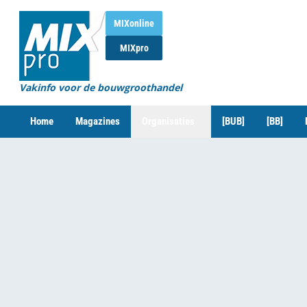
MIXonline
MIXpro
Vakinfo voor de bouwgroothandel
Home
Magazines
Organisaties
[BUB]
[BB]