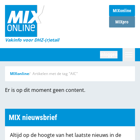
MIXonline
Home
MIXpro
Magazines
Vakinfo voor DHZ-(r)etail
Winkelketens
Inloggen
DHZ Sessie
Zoeken
MIXonline
Artikelen met de tag "AIC"
Marktcijfers
Er is op dit moment geen content.
Word abonnee
Partners
MIX nieuwsbrief
Altijd op de hoogte van het laatste nieuws in de