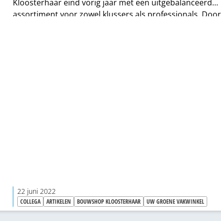
Kloosterhaar eind vorig jaar met een uitgebalanceerd
assortiment voor zowel klussers als professionals. Doo
basis goed neer te zetten en dankzij slimme afspraken
vertrouwen ze op voldoende bewijsvoering - om zo een
regionale functie te krijgen.
22 juni 2022
COLLEGA
ARTIKELEN
BOUWSHOP KLOOSTERHAAR
UW GROENE VAKWINKEL