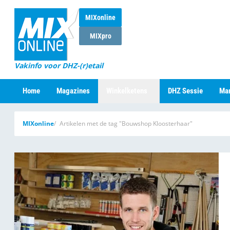
MIXonline
MIXpro
Vakinfo voor DHZ-(r)etail
Home
Magazines
Winkelketens
DHZ Sessie
Mar
MIXonline
Artikelen met de tag "Bouwshop Kloosterhaar"