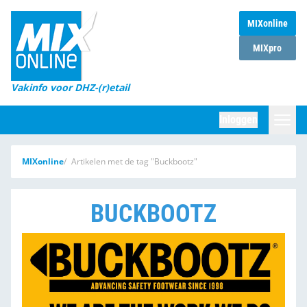
MIXonline
Home
MIXpro
Magazines
Vakinfo voor DHZ-(r)etail
Winkelketens
Inloggen
DHZ Sessie
Zoeken
MIXonline
Artikelen met de tag "Buckbootz"
Marktcijfers
Word abonnee
BUCKBOOTZ
Partners