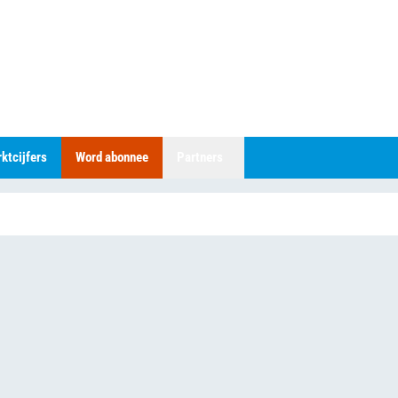
ktcijfers
Word abonnee
Partners