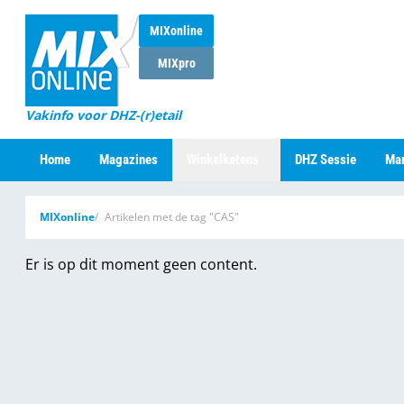
MIXonline
MIXpro
Vakinfo voor DHZ-(r)etail
Home
Magazines
Winkelketens
DHZ Sessie
Mar
MIXonline
Artikelen met de tag "CAS"
Er is op dit moment geen content.