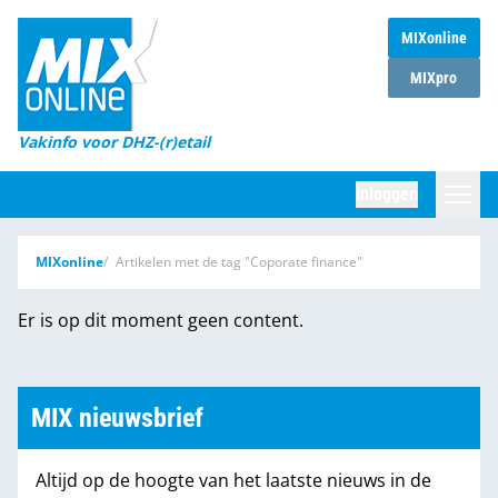
MIXonline
Home
MIXpro
Magazines
Vakinfo voor DHZ-(r)etail
Winkelketens
Inloggen
DHZ Sessie
Zoeken
MIXonline
Artikelen met de tag "Coporate finance"
Marktcijfers
Er is op dit moment geen content.
Word abonnee
Partners
MIX nieuwsbrief
Altijd op de hoogte van het laatste nieuws in de