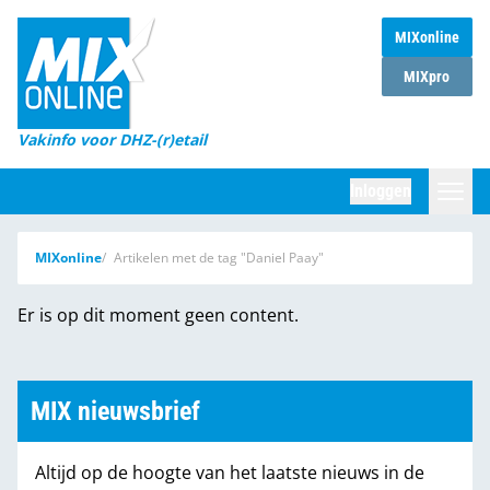
MIXonline
Home
MIXpro
Magazines
Vakinfo voor DHZ-(r)etail
Winkelketens
Inloggen
DHZ Sessie
Zoeken
MIXonline
Artikelen met de tag "Daniel Paay"
Marktcijfers
Er is op dit moment geen content.
Word abonnee
Partners
MIX nieuwsbrief
Altijd op de hoogte van het laatste nieuws in de