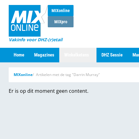
MIXonline
MIXpro
Vakinfo voor DHZ-(r)etail
Home
Magazines
Winkelketens
DHZ Sessie
Mar
MIXonline
Artikelen met de tag "Darrin Murray"
Er is op dit moment geen content.