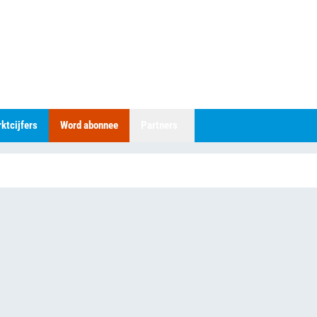
ktcijfers
Word abonnee
Partners