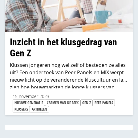
Inzicht in het klusgedrag van
Gen Z
Klussen jongeren nog wel zelf of besteden ze alles
uit? Een onderzoek van Peer Panels en MIX werpt
nieuw licht op de veranderende kluscultuur en laat
zien hoe bouwmarkten de jonge klussers van
Generatie Z kunnen boeien en binden. We duiken
15 november 2023
dieper in de resultaten van het onderzoek en het
NIEUWE GENERATIE
CARMEN VAN DE BEEK
GEN Z
PEER PANELS
advies aan retailketens.
KLUSSERS
ARTIKELEN