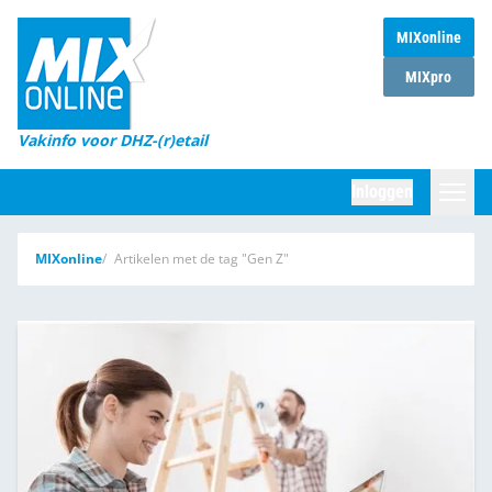
MIXonline
Home
MIXpro
Magazines
Vakinfo voor DHZ-(r)etail
Winkelketens
Inloggen
DHZ Sessie
Zoeken
MIXonline
Artikelen met de tag "Gen Z"
Marktcijfers
Word abonnee
Partners