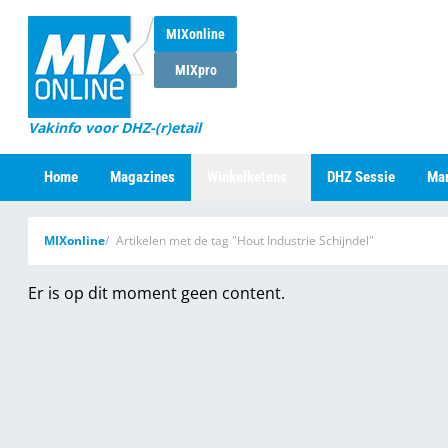
MIXonline
MIXpro
Vakinfo voor DHZ-(r)etail
Home
Magazines
Winkelketens
DHZ Sessie
Mar
MIXonline
Artikelen met de tag "Hout Industrie Schijndel"
Er is op dit moment geen content.