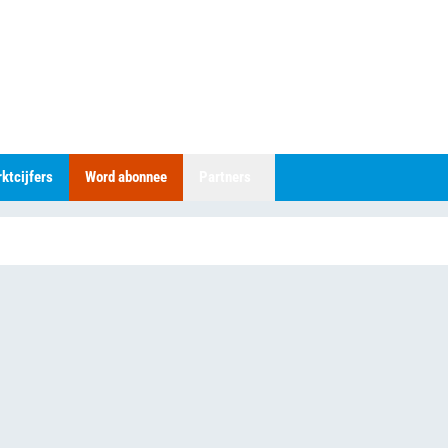
ktcijfers
Word abonnee
Partners