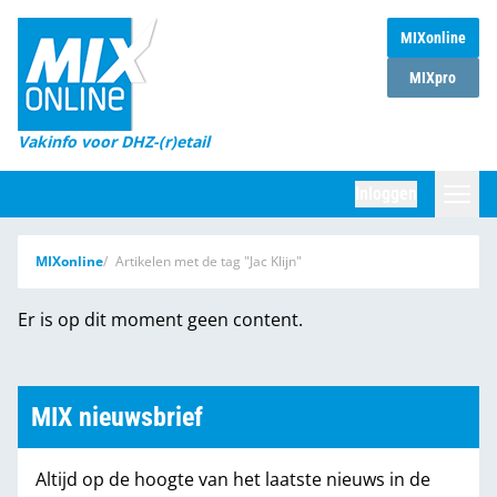
MIXonline
Home
MIXpro
Magazines
Vakinfo voor DHZ-(r)etail
Winkelketens
Inloggen
DHZ Sessie
Zoeken
MIXonline
Artikelen met de tag "Jac Klijn"
Marktcijfers
Er is op dit moment geen content.
Word abonnee
Partners
MIX nieuwsbrief
Altijd op de hoogte van het laatste nieuws in de