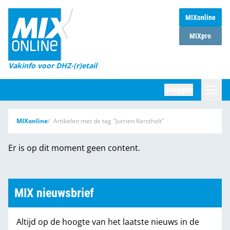
MIXonline
Home
MIXpro
Magazines
Vakinfo voor DHZ-(r)etail
Winkelketens
Inloggen
DHZ Sessie
Zoeken
MIXonline
Artikelen met de tag "Jurrien Kerstholt"
Marktcijfers
Er is op dit moment geen content.
Word abonnee
Partners
MIX nieuwsbrief
Altijd op de hoogte van het laatste nieuws in de