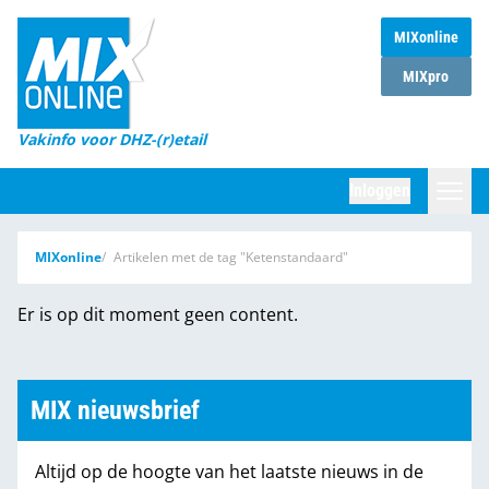
MIXonline
Home
MIXpro
Magazines
Vakinfo voor DHZ-(r)etail
Winkelketens
Inloggen
DHZ Sessie
Zoeken
MIXonline
Artikelen met de tag "Ketenstandaard"
Marktcijfers
Er is op dit moment geen content.
Word abonnee
Partners
MIX nieuwsbrief
Altijd op de hoogte van het laatste nieuws in de